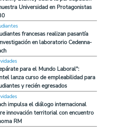
nuestra Universidad en Protagonistas
30
udiantes
udiantes francesas realizan pasantía
investigación en laboratorio Cedenna-
ach
ividades
epárate para el Mundo Laboral":
ntel lanza curso de empleabilidad para
udiantes y recién egresados
ividades
ch impulsa el diálogo internacional
re innovación territorial con encuentro
noma RM