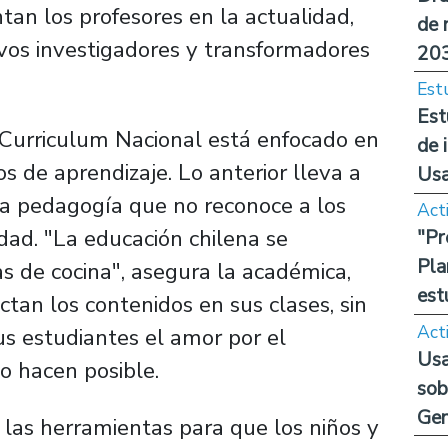
tan los profesores en la actualidad,
de 
vos investigadores y transformadores
20
Est
Est
l Curriculum Nacional está enfocado en
de 
s de aprendizaje. Lo anterior lleva a
Us
na pedagogía que no reconoce a los
Act
dad. "La educación chilena se
"Pr
Pla
s de cocina", asegura la académica,
est
ctan los contenidos en sus clases, sin
Act
sus estudiantes el amor por el
Usa
o hacen posible.
sob
Ge
 las herramientas para que los niños y