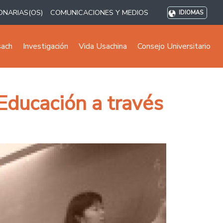
ONARIAS(OS)
COMUNICACIONES Y MEDIOS
IDIOMAS
sach
Investigación
Vida Usachina
Consejo Universitario
 Educación a través