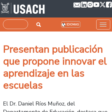
Pasar al contenido principal
Buscar
IDIOMAS
Presentan publicación
que propone innovar el
aprendizaje en las
escuelas
El Dr. Daniel Ríos Muñoz, del
Departamento de Educación, destaca que