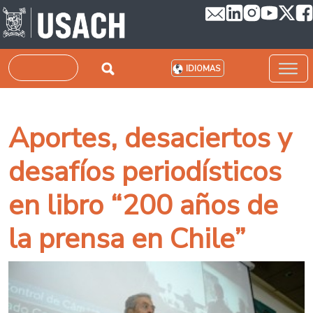
Pasar al contenido principal
Buscar
IDIOMAS
Aportes, desaciertos y
desafíos periodísticos
en libro “200 años de
la prensa en Chile”