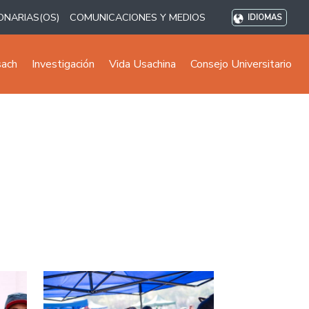
ONARIAS(OS)
COMUNICACIONES Y MEDIOS
IDIOMAS
sach
Investigación
Vida Usachina
Consejo Universitario