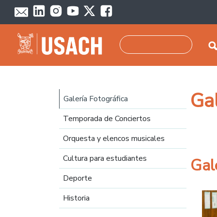
Pasar al contenido principal
Buscar
Navegación principal
Ga
Galería Fotográfica
Temporada de Conciertos
Orquesta y elencos musicales
Cultura para estudiantes
Gal
Deporte
Historia