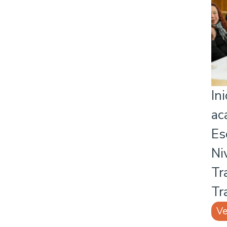
In
ac
Es
Ni
Tr
Tr
Ve