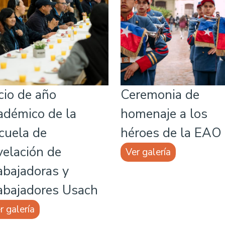
icio de año
Ceremonia de
adémico de la
homenaje a los
cuela de
héroes de la EAO
velación de
Ver galería
abajadoras y
abajadores Usach
r galería