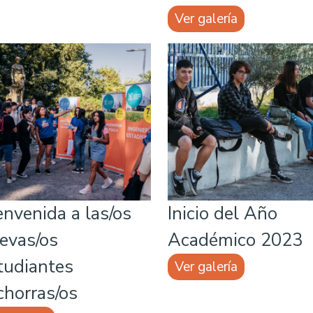
Ver galería
envenida a las/os
Inicio del Año
evas/os
Académico 2023
tudiantes
Ver galería
chorras/os