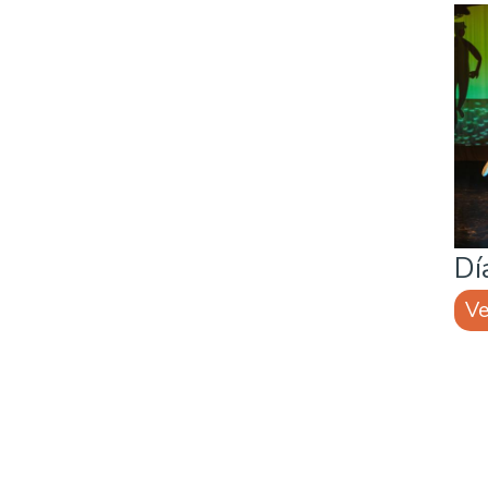
Dí
Ve