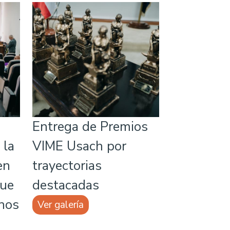
Entrega de Premios
 la
VIME Usach por
en
trayectorias
que
destacadas
chos
Ver galería