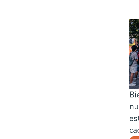
Bi
nu
es
ca