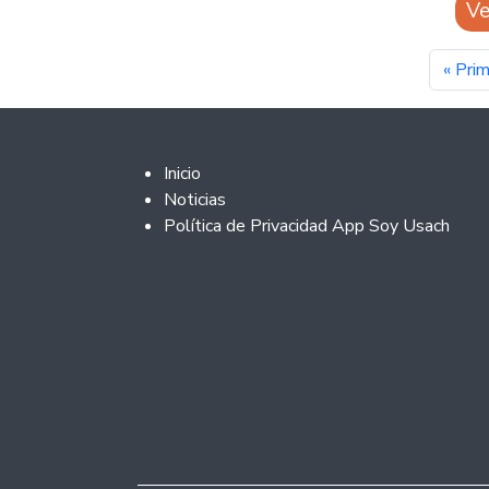
Ve
Pagi
Prime
« Pri
Footer 2
Inicio
Noticias
Política de Privacidad App Soy Usach