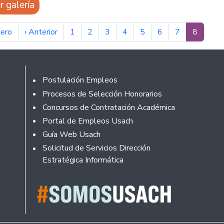
r galería
nación
ra página
Página anterior
Página
Página
Página
Página
Página
Página
Página
Página a
mero
‹ Anterior
1
2
3
4
5
6
7
8
Footer
Postulación Empleos
Procesos de Selección Honorarios
Concursos de Contratación Académica
Portal de Empleos Usach
Guía Web Usach
Solicitud de Servicios Dirección
Estratégica Informática