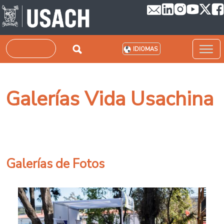
Pasar al contenido principal
Buscar
IDIOMAS
Galerías Vida Usachina
Galerías de Fotos