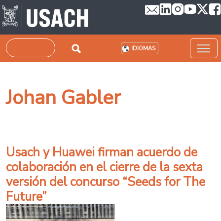
Pasar al contenido principal
Buscar
IDIOMAS
Johan Gabler
Usach y Huawei firman acuerdo de
colaboración en el cierre de la sexta
versión del concurso “Seeds for The
Future”