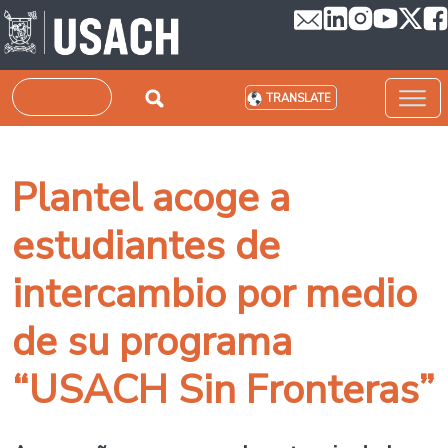
Skip to main content
Search
TRANSLATE
Plantel acoge a
estudiantes de
intercambio por medio
de su programa
“USACH Sin Fronteras”