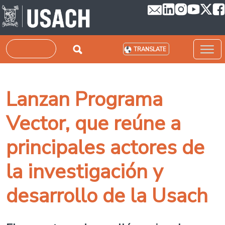
Skip to main content
Search
TRANSLATE
Lanzan Programa
Vector, que reúne a
principales actores de
la investigación y
desarrollo de la Usach