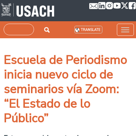
Skip to main content
Search
TRANSLATE
Escuela de Periodismo
inicia nuevo ciclo de
seminarios vía Zoom:
“El Estado de lo
Público”