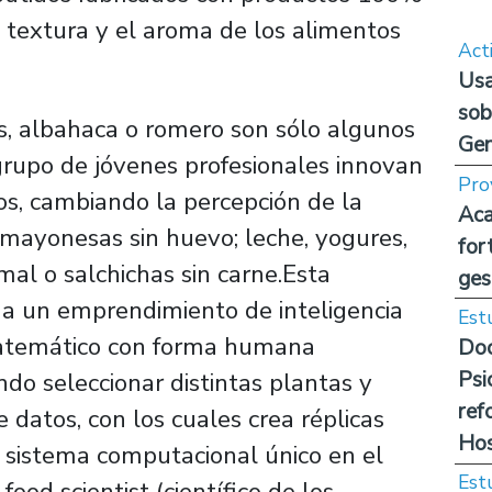
a textura y el aroma de los alimentos
Act
Usa
sob
, albahaca o romero son sólo algunos
Ge
grupo de jóvenes profesionales innovan
Pro
s, cambiando la percepción de la
Aca
e mayonesas sin huevo; leche, yogures,
for
mal o salchichas sin carne.Esta
ges
s a un emprendimiento de inteligencia
Est
 matemático con forma humana
Doc
Psi
do seleccionar distintas plantas y
ref
datos, con los cuales crea réplicas
Hos
 sistema computacional único en el
Est
od scientist (científico de los