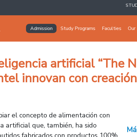
STU
Navegación principal
Admission
Study Programs
Faculties
Our 
ligencia artificial “The
ntel innovan con creaci
iar el concepto de alimentación con
 artificial que, también, ha sido
Má
mbutidos fabricados con productos 100%