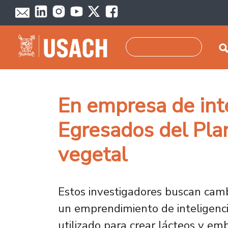
Skip to main content
Search
En empresa de inte
Egresados del Pla
vegetal
Estos investigadores buscan camb
un emprendimiento de inteligencia
utilizado para crear lácteos y e