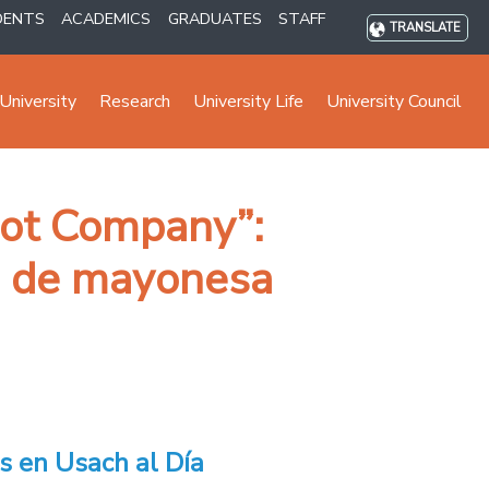
DENTS
ACADEMICS
GRADUATES
STAFF
TRANSLATE
University
Research
University Life
University Council
 Not Company”:
ón de mayonesa
s en Usach al Día