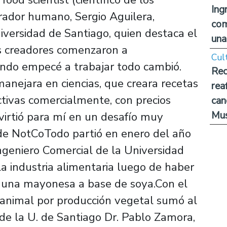
Ing
rador humano, Sergio Aguilera,
com
versidad de Santiago, quien destaca el
una
us creadores comenzaron a
Cul
uando empecé a trabajar todo cambió.
Rec
anejara en ciencias, que creara recetas
rea
activas comercialmente, con precios
can
Mus
nvirtió para mí en un desafío muy
s de NotCoTodo partió en enero del año
geniero Comercial de la Universidad
la industria alimentaria luego de haber
o una mayonesa a base de soya.Con el
 animal por producción vegetal sumó al
de la U. de Santiago Dr. Pablo Zamora,