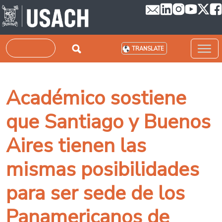
Skip to main content
Search
TRANSLATE
Académico sostiene
que Santiago y Buenos
Aires tienen las
mismas posibilidades
para ser sede de los
Panamericanos de