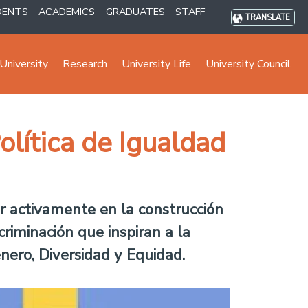
DENTS
ACADEMICS
GRADUATES
STAFF
TRANSLATE
University
Research
University Life
University Council
olítica de Igualdad
par activamente en la construcción
criminación que inspiran a la
énero, Diversidad y Equidad.