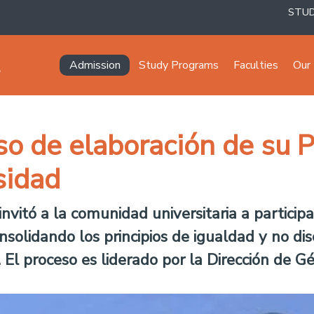
STU
Navegación principal
Admission
Study Programs
Faculties
Our 
so de elaboración de su P
sidad
invitó a la comunidad universitaria a partici
nsolidando los principios de igualdad y no dis
 El proceso es liderado por la Dirección de G