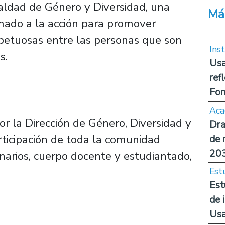
ualdad de Género y Diversidad, una
Má
amado a la acción para promover
spetuosas entre las personas que son
Inst
s.
Usa
ref
Fon
Aca
or la Dirección de Género, Diversidad y
Dra
rticipación de toda la comunidad
de 
20
ionarios, cuerpo docente y estudiantado,
Est
Est
de 
Us