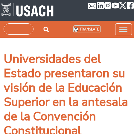
Skip to main content
Search
TRANSLATE
Universidades del
Estado presentaron su
visión de la Educación
Superior en la antesala
de la Convención
Constitucional