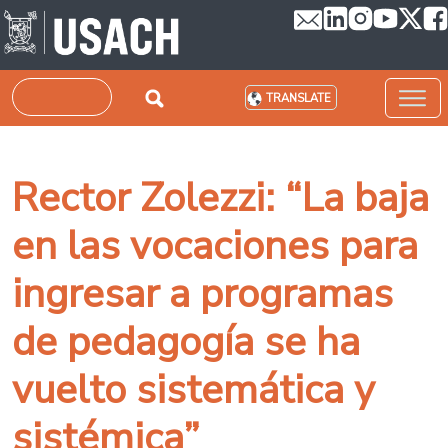
Skip to main content
Search
TRANSLATE
Rector Zolezzi: “La baja
en las vocaciones para
ingresar a programas
de pedagogía se ha
vuelto sistemática y
sistémica”