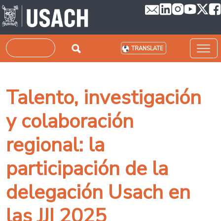
Skip to main content
Search
TRANSLATE
Talento, investigación
y colaboración
regional: la
participación de la
delegación Usach en
las JJI 2025