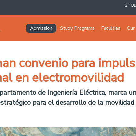
STU
Navegación principal
Admission
Study Programs
Faculties
Our 
man convenio para impulsa
al en electromovilidad
partamento de Ingeniería Eléctrica, marca un
stratégico para el desarrollo de la movilidad