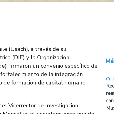
le (Usach), a través de su
ica (DIE) y la Organización
Má
e), firmaron un convenio específico de
 fortalecimiento de la integración
Cul
llo de formación de capital humano
Rec
rea
can
l Vicerrector de Investigación,
Mus
o Monsalve; el Secretario Ejecutivo de