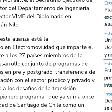
Est
ctor del Departamento de Ingeniería
Pla
director VIME del Diplomado en
exc
nán Nilo.
a a
Est
 esta alianza está la
Uni
do en Electromovilidad que imparte el
Usa
y n
e a los 27 países miembros de la
esarrollo conjunto de programas de
Est
Est
s en pre y postgrado, transferencia de
pre
ación con el sector público y privado y
int
 a los desafíos de la transición
Int
e pionero programa -que ya suma once
Dep
sidad de Santiago de Chile como un
se 