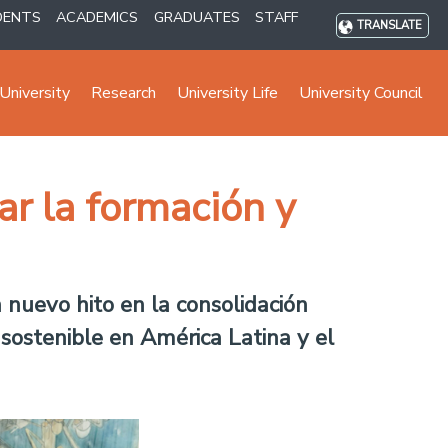
DENTS
ACADEMICS
GRADUATES
STAFF
TRANSLATE
University
Research
University Life
University Council
r la formación y
 nuevo hito en la consolidación
 sostenible en América Latina y el