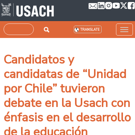
Skip to main content
Search
TRANSLATE
Candidatos y
candidatas de “Unidad
por Chile” tuvieron
debate en la Usach con
énfasis en el desarrollo
de la educación