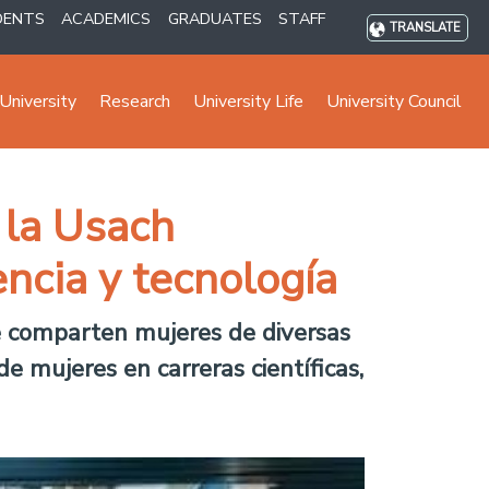
DENTS
ACADEMICS
GRADUATES
STAFF
TRANSLATE
University
Research
University Life
University Council
 la Usach
ncia y tecnología
ue comparten mujeres de diversas
e mujeres en carreras científicas,