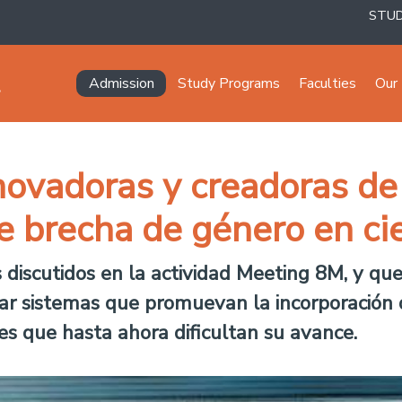
STU
Navegación principal
Admission
Study Programs
Faculties
Our 
novadoras y creadoras de
e brecha de género en cie
s discutidos en la actividad Meeting 8M, y q
ar sistemas que promuevan la incorporación d
es que hasta ahora dificultan su avance.