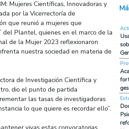
M: Mujeres Científicas, Innovadoras y
Má
da por la Vicerrectoría de
ión que reunió a mujeres que
Act
del Plantel, quienes en el marco de la
Usa
al de la Mujer 2023 reflexionaron
sob
nfrenta nuestra sociedad en materia de
Ge
Pro
Aca
ectora de Investigación Científica y
for
ges
ro, dio el punto de partida
rementar las tasas de investigadoras
Est
Doc
nstancia lo que quiere es recordar ello”.
Psi
ref
antener vivas estas convocatorias