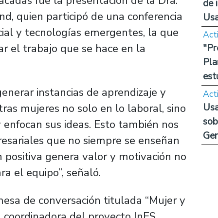
acadas fue la presentación de la Dra.
de 
nd, quien participó de una conferencia
Us
icial y tecnologías emergentes, la que
Act
ar el trabajo que se hace en la
"Pr
Pla
est
enerar instancias de aprendizaje y
Act
Usa
ras mujeres no solo en lo laboral, sino
sob
 enfocan sus ideas. Esto también nos
Ge
resariales que no siempre se enseñan
n positiva genera valor y motivación no
ra el equipo”, señaló.
esa de conversación titulada “Mujer y
 coordinadora del proyecto InES