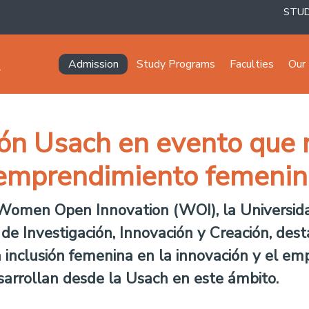
STU
Navegación principal
Admission
Study Programs
Faculties
Our 
ión Usach en evento que r
l emprendimiento femeni
 Women Open Innovation (WOI), la Universid
 de Investigación, Innovación y Creación, des
 inclusión femenina en la innovación y el em
sarrollan desde la Usach en este ámbito.