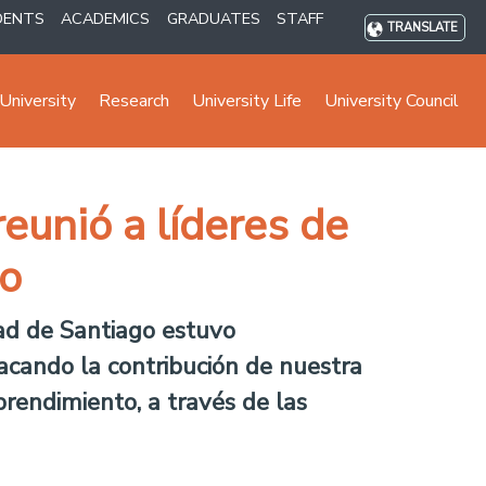
DENTS
ACADEMICS
GRADUATES
STAFF
TRANSLATE
University
Research
University Life
University Council
eunió a líderes de
no
ad de Santiago estuvo
tacando la contribución de nuestra
prendimiento, a través de las