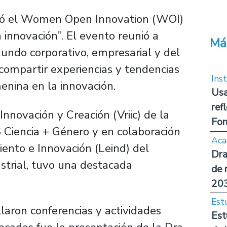
izó el Women Open Innovation (WOI)
innovación”. El evento reunió a
Má
undo corporativo, empresarial y del
e compartir experiencias y tendencias
Inst
enina en la innovación.
Usa
ref
Innovación y Creación (Vriic) de la
Fon
S Ciencia + Género y en colaboración
Aca
ento e Innovación (Leind) del
Dra
strial, tuvo una destacada
de 
20
Est
llaron conferencias y actividades
Est