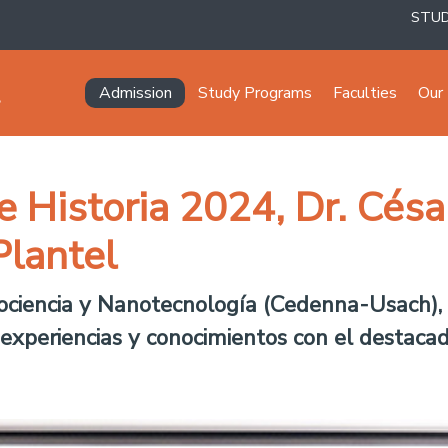
STU
Navegación principal
Admission
Study Programs
Faculties
Our 
 Historia 2024, Dr. César
Plantel
ociencia y Nanotecnología (Cedenna-Usach), 
experiencias y conocimientos con el destaca