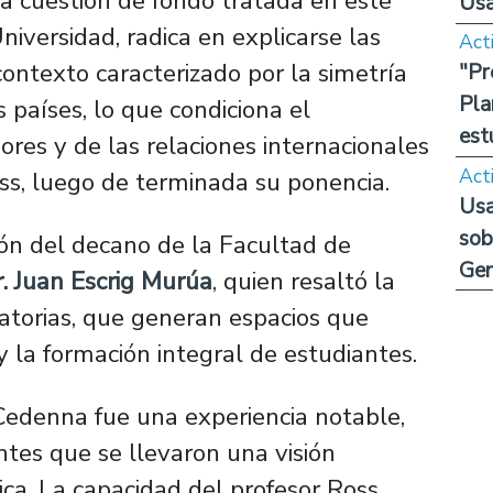
La cuestión de fondo tratada en este
Us
niversidad, radica en explicarse las
Act
contexto caracterizado por la simetría
"Pr
Pla
s países, lo que condiciona el
est
ores y de las relaciones internacionales
Act
ss, luego de terminada su ponencia.
Usa
sob
ión del decano de la Facultad de
Ge
. Juan Escrig Murúa
, quien resaltó la
catorias, que generan espacios que
y la formación integral de estudiantes.
 Cedenna fue una experiencia notable,
antes que se llevaron una visión
ica. La capacidad del profesor Ross