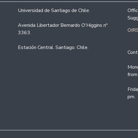
Universidad de Santiago de Chile.
Offi
Sugg
Avenida Libertador Bernardo O'Higgins nº
OIRS
3363.
Estación Central. Santiago. Chile.
Cont
Mond
from
Frid
pm.