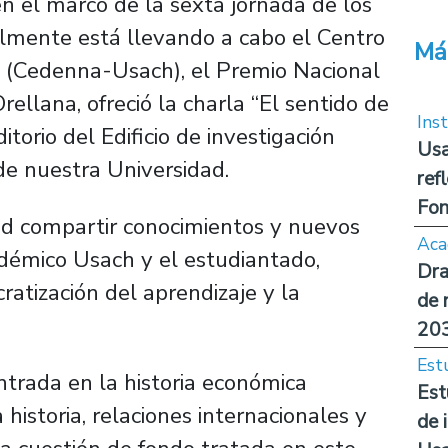
n el marco de la sexta jornada de los
lmente está llevando a cabo el Centro
Má
 (Cedenna-Usach), el Premio Nacional
rellana, ofreció la charla “El sentido de
Inst
ditorio del Edificio de investigación
Usa
e nuestra Universidad.
ref
Fon
dad compartir conocimientos y nuevos
Aca
démico Usach y el estudiantado,
Dra
ratización del aprendizaje y la
de 
20
Est
entrada en la historia económica
Est
historia, relaciones internacionales y
de 