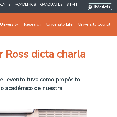
DENTS
ACADEMICS
GRADUATES
STAFF
TRANSLATE
University
Research
University Life
University Council
 Ross dicta charla
el evento tuvo como propósito
do académico de nuestra