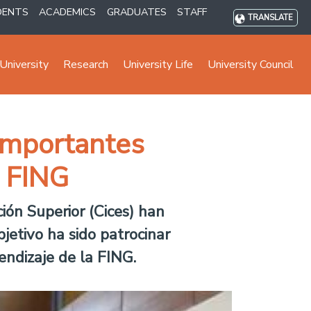
DENTS
ACADEMICS
GRADUATES
STAFF
TRANSLATE
University
Research
University Life
University Council
 importantes
a FING
ión Superior (Cices) han
jetivo ha sido patrocinar
endizaje de la FING.