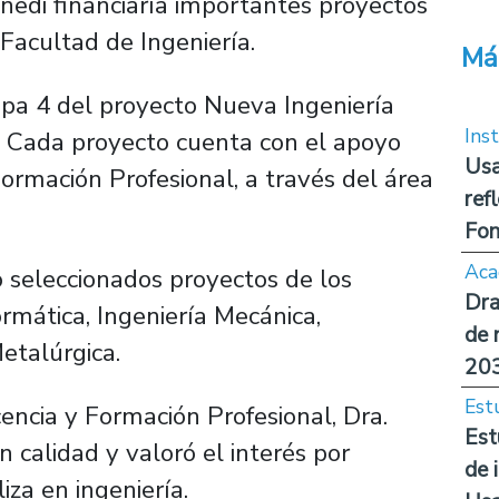
nedi financiaría importantes proyectos
 Facultad de Ingeniería.
Má
apa 4 del proyecto Nueva Ingeniería
Inst
. Cada proyecto cuenta con el apoyo
Usa
ormación Profesional, a través del área
ref
Fon
Aca
o seleccionados proyectos de los
Dra
rmática, Ingeniería Mecánica,
de 
Metalúrgica.
20
Est
encia y Formación Profesional, Dra.
Est
 calidad y valoró el interés por
de 
iza en ingeniería.