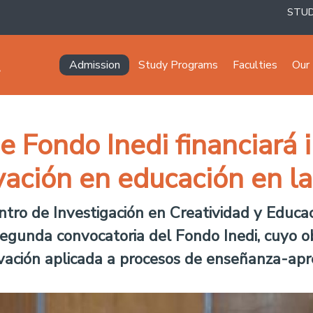
STU
Navegación principal
Admission
Study Programs
Faculties
Our 
e Fondo Inedi financiará
vación en educación en l
ntro de Investigación en Creatividad y Educac
egunda convocatoria del Fondo Inedi, cuyo ob
ovación aplicada a procesos de enseñanza-apr