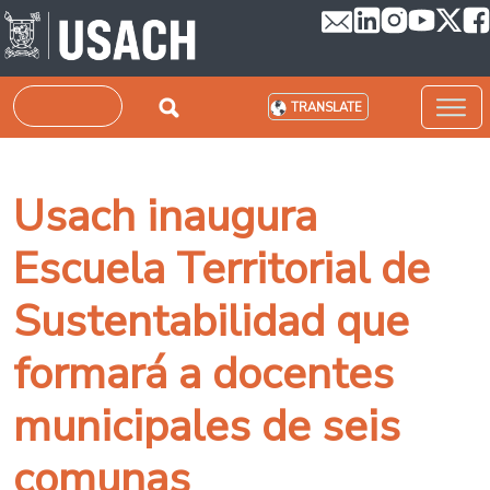
Skip to main content
Search
TRANSLATE
Usach inaugura
Escuela Territorial de
Sustentabilidad que
formará a docentes
municipales de seis
comunas