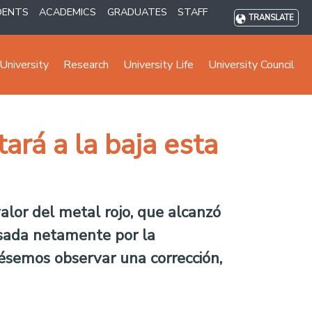
DENTS
ACADEMICS
GRADUATES
STAFF
TRANSLATE
University
Research
University Life
University Council
ará a la baja esta
valor del metal rojo, que alcanzó
lsada netamente por la
iésemos observar una corrección,