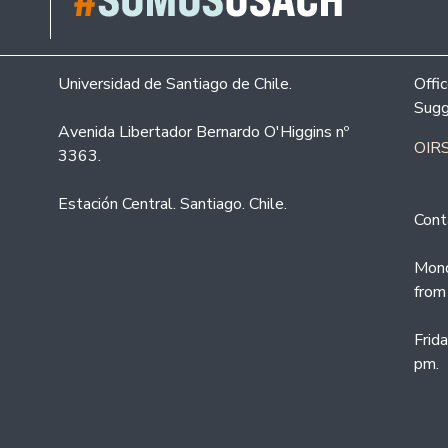
Universidad de Santiago de Chile.
Offi
Sugg
Avenida Libertador Bernardo O'Higgins nº
OIRS
3363.
Estación Central. Santiago. Chile.
Cont
Mond
from
Frid
pm.