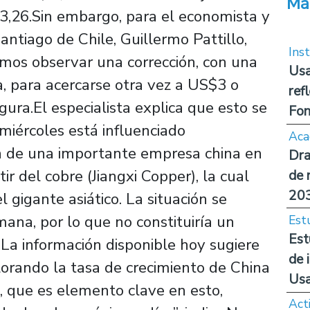
Má
 3,26.Sin embargo, para el economista y
ntiago de Chile, Guillermo Pattillo,
Inst
semos observar una corrección, con una
Usa
, para acercarse otra vez a US$3 o
ref
gura.El especialista explica que esto se
Fon
miércoles está influenciado
Aca
ón de una importante empresa china en
Dra
ir del cobre (Jiangxi Copper), la cual
de 
20
 gigante asiático. La situación se
ana, por lo que no constituiría un
Est
Est
“La información disponible hoy sugiere
de 
orando la tasa de crecimiento de China
Us
s, que es elemento clave en esto,
Act