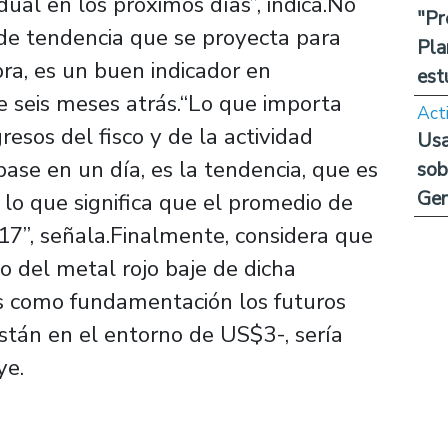
dual en los próximos días”, indica.No
"Pr
 de tendencia que se proyecta para
Pla
ra, es un buen indicador en
est
e seis meses atrás.“Lo que importa
Act
resos del fisco y de la actividad
Usa
ase en un día, es la tendencia, que es
sob
Ge
lo que significa que el promedio de
17”, señala.Finalmente, considera que
io del metal rojo baje de dicha
s como fundamentación los futuros
tán en el entorno de US$3-, sería
ye.