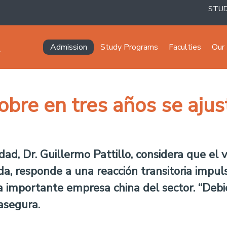
STU
Navegación principal
Admission
Study Programs
Faculties
Our 
obre en tres años se ajust
ad, Dr. Guillermo Pattillo, considera que el 
ada, responde a una reacción transitoria impu
na importante empresa china del sector. “Deb
asegura.