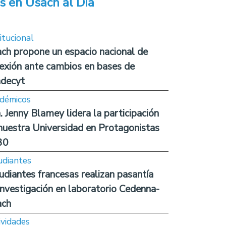
s en Usach al Día
itucional
ch propone un espacio nacional de
lexión ante cambios en bases de
decyt
démicos
. Jenny Blamey lidera la participación
nuestra Universidad en Protagonistas
30
udiantes
udiantes francesas realizan pasantía
investigación en laboratorio Cedenna-
ach
ividades