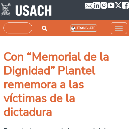
Skip to main content
Search
TRANSLATE
Con “Memorial de la
Dignidad” Plantel
rememora a las
víctimas de la
dictadura