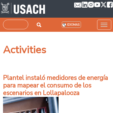
Pasar al contenido principal
Buscar
IDIOMAS
Activities
Plantel instaló medidores de energía
para mapear el consumo de los
escenarios en Lollapalooza