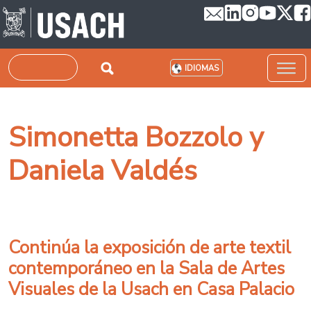
Pasar al contenido principal
Buscar
IDIOMAS
Simonetta Bozzolo y
Daniela Valdés
Continúa la exposición de arte textil
contemporáneo en la Sala de Artes
Visuales de la Usach en Casa Palacio