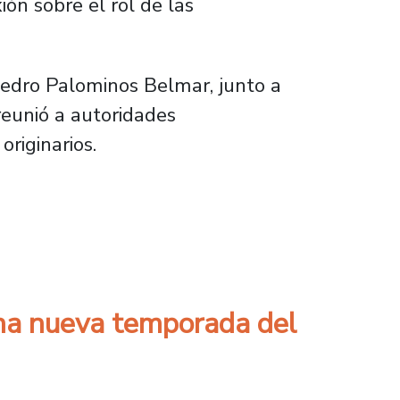
ión sobre el rol de las
 Pedro Palominos Belmar, junto a
eunió a autoridades
riginarios.
n un llamado a fortalecer la interculturalid
una nueva temporada del