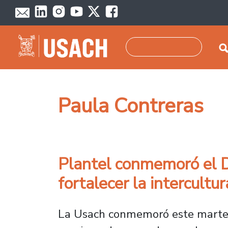
Pasar al contenido principal
Buscar
Paula Contreras
Plantel conmemoró el D
fortalecer la intercultu
La Usach conmemoró este martes 