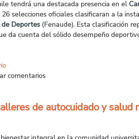
ile tendrá una destacada presencia en el
Ca
 selecciones oficiales clasificaran a la inst
a de Deportes
(Fenaude). Esta clasificación r
a que da cuenta del sólido desempeño deportiv
io
eportivas del Plantel serán parte de una nu
ar comentarios
 talleres de autocuidado y salud
 bienestar integral en la comunidad universi