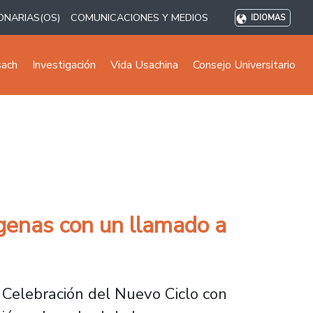
ONARIAS(OS)
COMUNICACIONES Y MEDIOS
IDIOMAS
sach
Investigación
Vida Usachina
Consejo Universitario
genas con un llamado a
Celebración del Nuevo Ciclo con