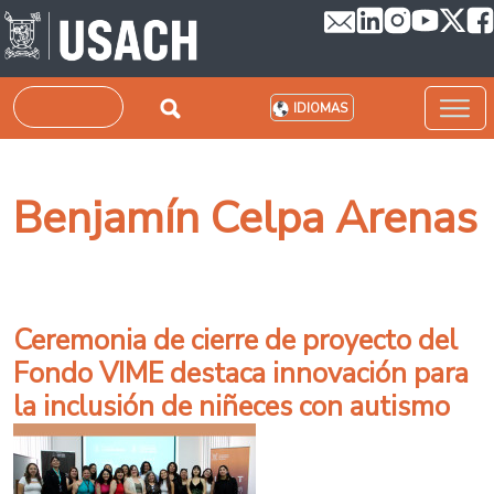
Pasar al contenido principal
Buscar
IDIOMAS
Benjamín Celpa Arenas
Ceremonia de cierre de proyecto del
Fondo VIME destaca innovación para
la inclusión de niñeces con autismo