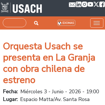
Pasar al contenido principal
Buscar
IDIOMAS
Orquesta Usach se
presenta en La Granja
con obra chilena de
estreno
Fecha
Miércoles 3 - Junio - 2026 - 19:00
Lugar
Espacio Matta/Av. Santa Rosa