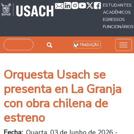
Passar para o conteúdo principal
ESTUDANTES
ACADÊMICOS
EGRESSOS
FUNCIONÁRIOS
Pesquisar
TRADUÇÃO
Orquesta Usach se
presenta en La Granja
con obra chilena de
estreno
Fecha
Quarta, 03 de Junho de 2026 -