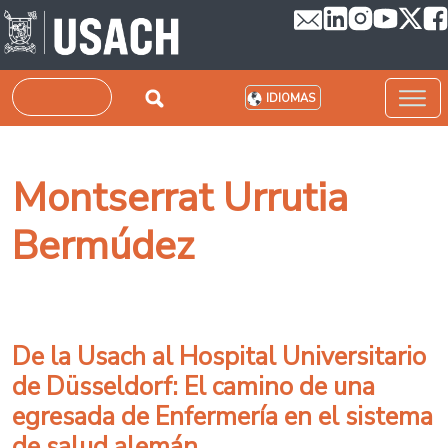
Pasar al contenido principal
Buscar
IDIOMAS
Montserrat Urrutia
Bermúdez
De la Usach al Hospital Universitario
de Düsseldorf: El camino de una
egresada de Enfermería en el sistema
de salud alemán