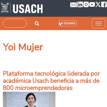
Pasar al contenido principal
Buscar
IDIOMAS
Yoi Mujer
Plataforma tecnológica liderada por
académica Usach beneficia a más de
800 microemprendedoras