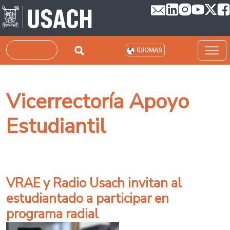
Pasar al contenido principal
Buscar
IDIOMAS
Vicerrectoría Apoyo
Estudiantil
VRAE y Radio Usach invitan al
estudiantado a participar en
programa radial