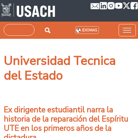
Pasar al contenido principal
Buscar
IDIOMAS
Universidad Tecnica
del Estado
Ex dirigente estudiantil narra la
historia de la reparación del Espíritu
UTE en los primeros años de la
dictadura