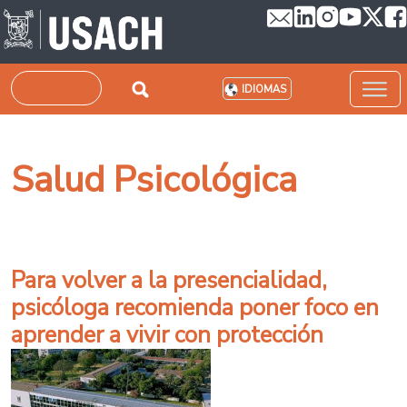
Pasar al contenido principal
Buscar
IDIOMAS
Salud Psicológica
Para volver a la presencialidad,
psicóloga recomienda poner foco en
aprender a vivir con protección