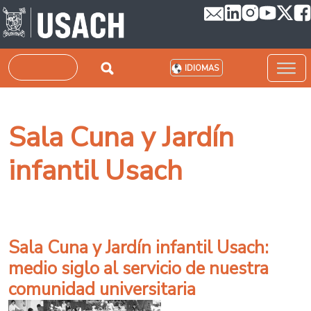
Pasar al contenido principal
Buscar
IDIOMAS
Sala Cuna y Jardín
infantil Usach
Sala Cuna y Jardín infantil Usach:
medio siglo al servicio de nuestra
comunidad universitaria