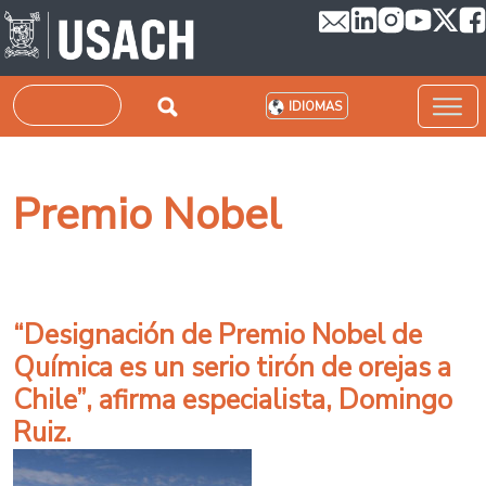
Pasar al contenido principal
Buscar
IDIOMAS
Premio Nobel
“Designación de Premio Nobel de
Química es un serio tirón de orejas a
Chile”, afirma especialista, Domingo
Ruiz.