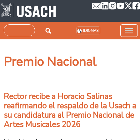
Pasar al contenido principal
Buscar
IDIOMAS
Premio Nacional
Rector recibe a Horacio Salinas
reafirmando el respaldo de la Usach a
su candidatura al Premio Nacional de
Artes Musicales 2026