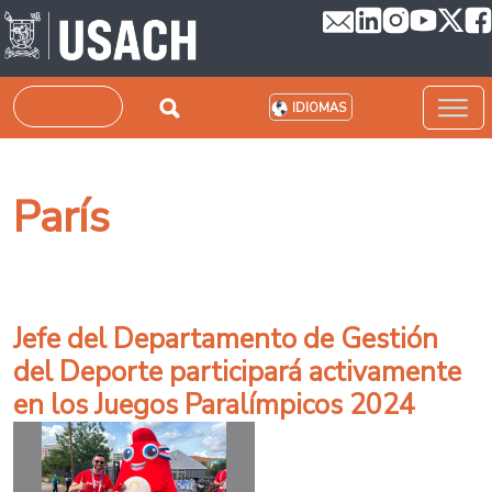
Pasar al contenido principal
Buscar
IDIOMAS
París
Jefe del Departamento de Gestión
del Deporte participará activamente
en los Juegos Paralímpicos 2024