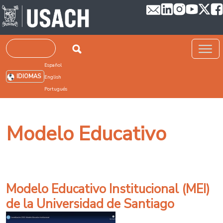
Pasar al contenido principal
Buscar
Español
IDIOMAS
English
Portugués
Modelo Educativo
Modelo Educativo Institucional (MEI)
de la Universidad de Santiago