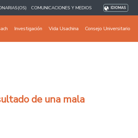
ONARIAS(OS)
COMUNICACIONES Y MEDIOS
IDIOMAS
sach
Investigación
Vida Usachina
Consejo Universitario
esultado de una mala