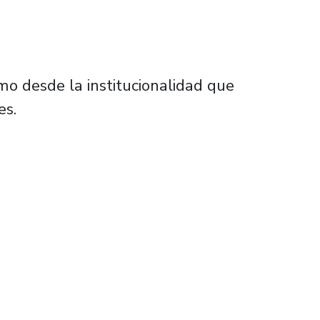
o desde la institucionalidad que
es.
 de una mala política del Gobierno”