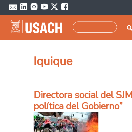
Pasar al contenido principal
Buscar
Iquique
Directora social del SJ
política del Gobierno”