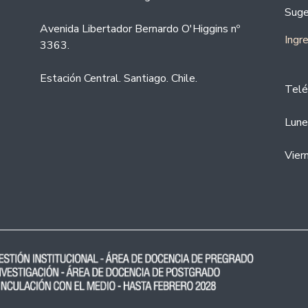
Suge
Avenida Libertador Bernardo O'Higgins nº
Ingr
3363.
Estación Central. Santiago. Chile.
Telé
Lune
Vier