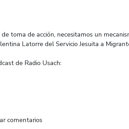
y de toma de acción, necesitamos un mecanism
entina Latorre del Servicio Jesuita a Migrant
dcast de Radio Usach:
del SJM por ataque a migrantes: “es resultado
ar comentarios