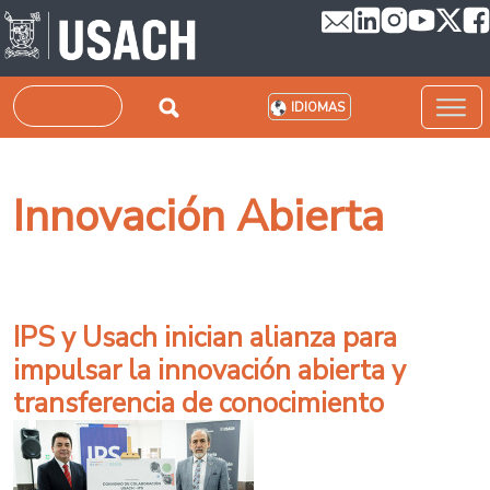
Pasar al contenido principal
Buscar
IDIOMAS
Innovación Abierta
IPS y Usach inician alianza para
impulsar la innovación abierta y
transferencia de conocimiento