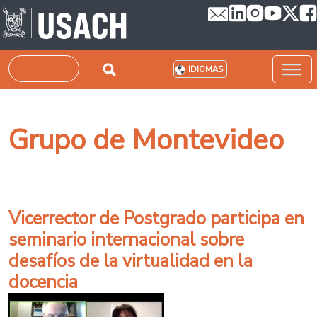
Pasar al contenido principal
Buscar
IDIOMAS
Grupo de Montevideo
Vicerrector de Postgrado participa en
seminario internacional sobre
desafíos de la virtualidad en la
docencia