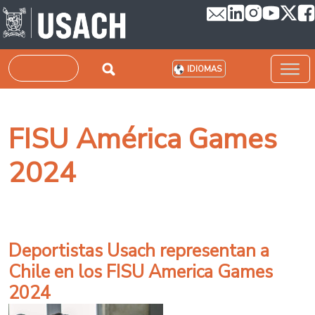
Pasar al contenido principal
Buscar
IDIOMAS
FISU América Games
2024
Deportistas Usach representan a
Chile en los FISU America Games
2024