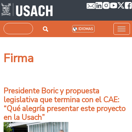
Pasar al contenido principal
Buscar
IDIOMAS
Firma
Presidente Boric y propuesta
legislativa que termina con el CAE:
“Qué alegría presentar este proyecto
en la Usach”