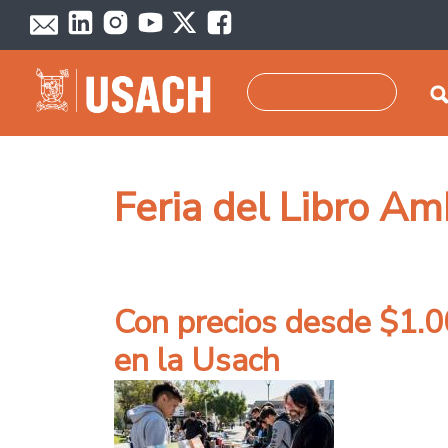
Pasar al contenido principal
Buscar
Feria del Libro A
Con precios desde $1.00
en la Usach