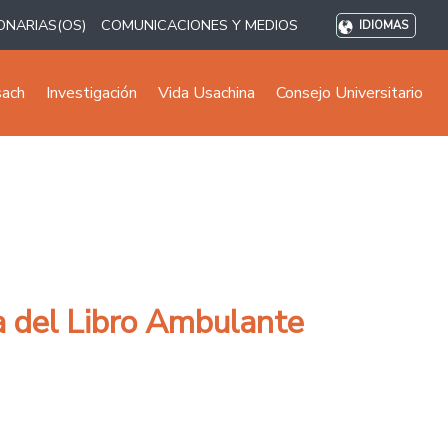
ONARIAS(OS)
COMUNICACIONES Y MEDIOS
IDIOMAS
sach
Investigación
Vida Usachina
Consejo Universitario
a del Libro Ambulante