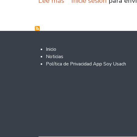
sobre Con precios desde
Lee más
Inicie sesión
para envi
Footer 2
Inicio
Noticias
Política de Privacidad App Soy Usach