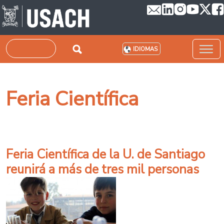
Pasar al contenido principal
Buscar
IDIOMAS
Feria Científica
Feria Científica de la U. de Santiago
reunirá a más de tres mil personas