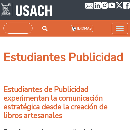
Pasar al contenido principal
Buscar
IDIOMAS
Estudiantes Publicidad
Estudiantes de Publicidad
experimentan la comunicación
estratégica desde la creación de
libros artesanales