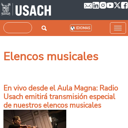
Pasar al contenido principal
Buscar
IDIOMAS
Elencos musicales
En vivo desde el Aula Magna: Radio
Usach emitirá transmisión especial
de nuestros elencos musicales