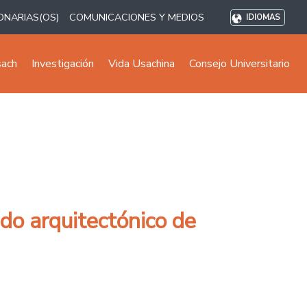
ONARIAS(OS)
COMUNICACIONES Y MEDIOS
IDIOMAS
sach
Investigación
Vida Usachina
Consejo Universitario
ido arquitectónico de