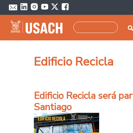
Pasar al contenido principal
Buscar
Edificio Recicla
Edificio Recicla será pa
Santiago